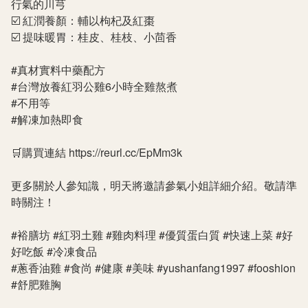
行氣的川芎
☑️ 紅潤養顏：輔以枸杞及紅棗
☑️ 提味暖胃：桂皮、桂枝、小茴香
#真材實料中藥配方
#台灣放養紅羽公雞6小時全雞熬煮
#不用等
#解凍加熱即食
🛒購買連結 https://reurl.cc/EpMm3k
更多關於人參知識，明天將邀請參氣小姐詳細介紹。敬請準
時關注！
#裕膳坊
#紅羽土雞
#雞肉料理
#優質蛋白質
#快速上菜
#好
好吃飯
#冷凍食品
#蔥香油雞
#食尚
#健康
#美味
#yushanfang1997
#fooshion
#舒肥雞胸