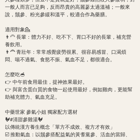
一般人而言已足夠，反而昂貴的高麗蔘太過溫補；一般來
說，鬚參、粉光參緩和溫平，較適合作為藥膳。
適用對象💁
👨‍🦳 長輩：體力不好、吃不下、胃口不好的長輩，補充營
養飲用。
👨‍🦰 青壯年：常常感覺疲勞很累、很容易感冒、口渴煩
悶、喘不過氣、食慾不振、氣血不足，都很適合。
怎麼吃🥣
👉 中午前食用最佳，提神效果最好。
👉 與富含蛋白質的食物一起使用最好，例如雞肉，更能幫
助補充體力、氣血充足。
中藥世家 參氣小姐 獨家配方選材
🐓
#清甜參雞湯
🐓
以傳統漢方養生概念「單方不成效、複方才有效」
☑️ 推動氣血：以鬚參搭配益氣的黃耆黨參、活血的當歸、