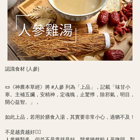
認識食材 {人參}
📜《神農本草經》將
#人參
列為「上品」，記載「味甘小
寒。主補五臟，安精神，定魂魄，止驚悸，除邪氣，明目，
開心益智。」，
如此上品，若用於膳食入湯，其實要非常小心，過猶不及！
不是越貴越好
🙅‍♀️
人參種類多，但並不是貴就是好，鬚參雖然較人蔘微弱，對